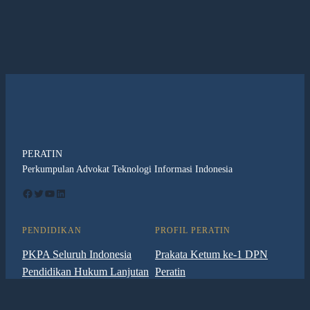
PERATIN
Perkumpulan Advokat Teknologi Informasi Indonesia
Facebook
Twitter
YouTube
LinkedIn
PENDIDIKAN
PROFIL PERATIN
PKPA Seluruh Indonesia
Prakata Ketum ke-1 DPN
Pendidikan Hukum Lanjutan
Peratin
Pengumuman Pendidikan
VISI & MISI
Dewan Pimpinan Nasional