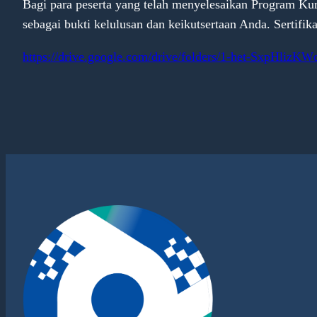
Bagi para peserta yang telah menyelesaikan Program Ku
sebagai bukti kelulusan dan keikutsertaan Anda. Sertifik
https://drive.google.com/drive/folders/1-het-SxpHl