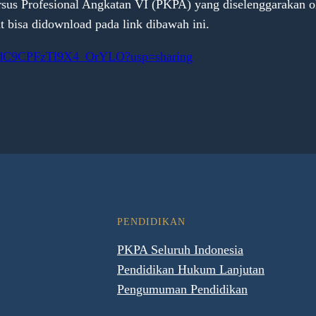
rsus Profesional Angkatan VI (PKPA) yang diselenggarakan 
at bisa didownload pada link dibawah ini.
izKWdC9CPFzTl9X4_OrYLO?usp=sharing
PENDIDIKAN
PKPA Seluruh Indonesia
Pendidikan Hukum Lanjutan
Pengumuman Pendidikan