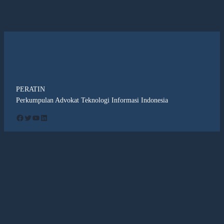
PERATIN
Perkumpulan Advokat Teknologi Informasi Indonesia
Facebook
Twitter
YouTube
LinkedIn
PENDIDIKAN
PROFIL PERATIN
PKPA Seluruh Indonesia
Prakata Ketum ke-1 DPN
Pendidikan Hukum Lanjutan
Peratin
Pengumuman Pendidikan
VISI & MISI
Dewan Pimpinan Nasional