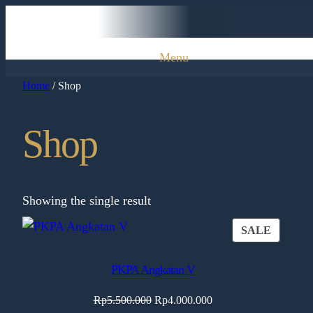
Skip
to
content
Menu
Home
/ Shop
Shop
Showing the single result
PRODU
SALE
ON
SALE
PKPA Angkatan V
Original
Current
Rp
5.500.000
Rp
4.000.000