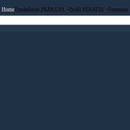
Home
Pendaftaran PKPA UPA
Profil PERATIN
Peraturan
CT