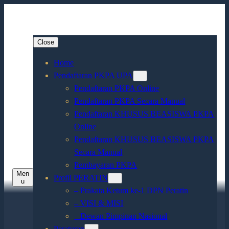
Close
Home
Pendaftaran PKPA UPA
Pendaftaran PKPA Online
Pendaftaran PKPA Secara Manual
Pendaftaran KHUSUS BEASISWA PKPA
Online
Pendaftaran KHUSUS BEASISWA PKPA
Secara Manual
Pembayaran PKPA
Men
Profil PERATIN
u
– Prakata Ketum ke-1 DPN Peratin
– VISI & MISI
– Dewan Pimpinan Nasional
Peraturan