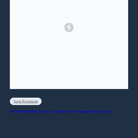
Surat Keputusan
KEPUTUSAN PENGUMUMAN
KELULUSAN UPA PERATIN DPN
ANGKATAN XIV TAHUN 2026