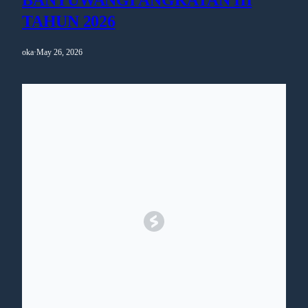
BANYUWANGI ANGKATAN III
TAHUN 2026
oka
·
May 26, 2026